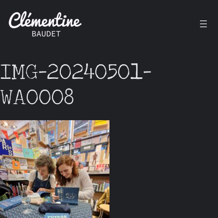
Aller
au
contenu
IMG-20240501-
WA0008