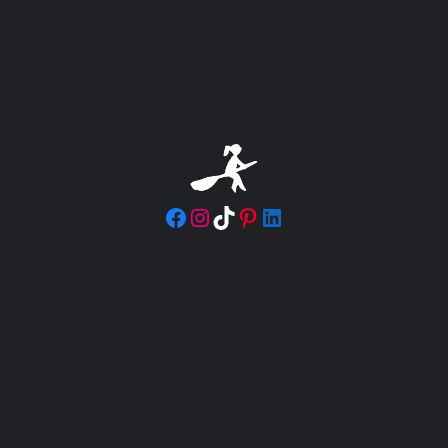
Facebook
Instagram
TikTok
Pinterest
LinkedIn
Abonnez-vous à ma newsletter
S’incrire