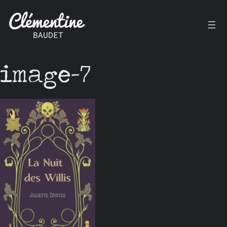
Aller
au
contenu
image-7